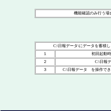
機能確認のみ行う場
C:\日報データ\にデータを蓄
１
初回起動時
２
C:\日
３
C:\日報データ を操作できる