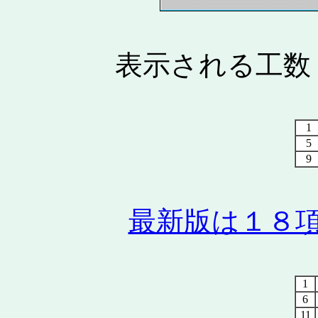
表示される工数
1
5
9
最新版は１８
1
6
11