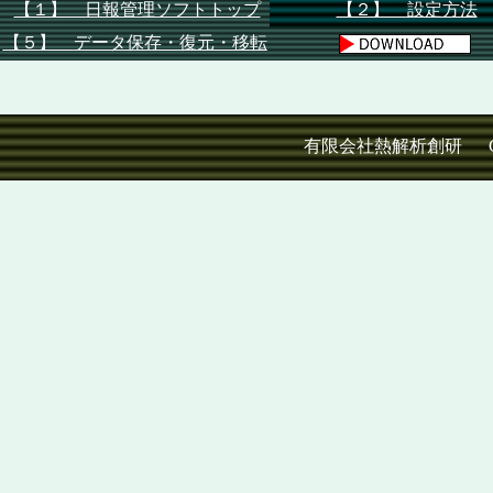
【１】 日報管理ソフトトップ
【２】 設定方法
【５】
データ保存・復元
・移転
有限会社熱解析創研