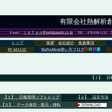
有限会社熱解析
ｉｎｆｏ-x＠netukaiseki.co.jp
E-mail：
TEL： 078-936-1132
トップ
挨拶
会社紹介
免責事項
MaProMesh使い方ブログ
随
時
更
新
PF-MAGIC
【 2 】 
【１】 日報管理ソフトトップ
【２】 設定方法
【５】
データ保存・復元
・移転