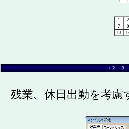
1
2
7
8
13
1
（２－
残業、休日出勤を考